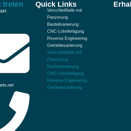
 treten
Quick Links
Erha
Verschleißteile mit
mbH
Panzerung
Bauteilsanierung
CNC-Lohnfertigung
Reverse Engineering
Getriebesanierung
Verschleißteile mit
Panzerung
Bauteilsanierung
CNC-Lohnfertigung
Reverse Engineering
rts.net
Getriebesanierung